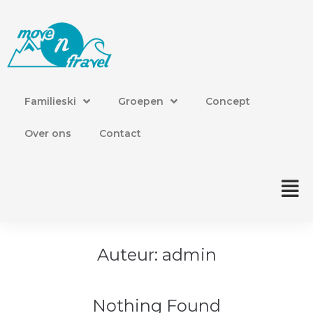
Familieski
Familieski
Groepen
Concept
Groepen
Over ons
Contact
Concept
Over ons
Auteur:
admin
Contact
Nothing Found