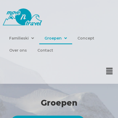
Familieski
Familieski
Groepen
Concept
Groepen
Over ons
Contact
Concept
Over ons
Contact
Groepen