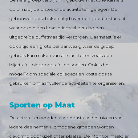
De hele groep verblijft in 1 gebouw met toffe kamers
op of nabij de pistes of de activiteiten gelegen. De
All in skivakantie
gebouwen beschikken altijd over een goed restaurant
waar onze eigen koks driemaal per dag een
uitgebreide buffetmaaltijd verzorgen. Daarnaast is er
ook altijd een grote bar aanwezig waar de groep
gebruik kan maken van alle faciliteiten zoals een
biljarttafel, pingpongtafel en spellen. Ook is het
mogelijk om speciale collegezalen kosteloos te
gebruiken om aanvullende activiteiten te organiseren.
Sporten op Maat
De activiteiten worden aangepast aan het niveau van
iedere deelnemer. Homogene groepen worden
gevormd door uzelf of ter plaatse. De Monitor maakt er