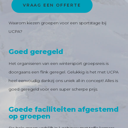
VRAAG EEN OFFERTE
Waarom kiezen groepen voor een sportstage bij
Bestemming in de
UCPA?
kijker: La Plagne
Goed geregeld
Het organiseren van een wintersport groepsreis is
doorgaans een flink geregel. Gelukkig is het met UCPA
heel eenvoudig dankzij ons uniek all-in concept! Alles is
goed geregeld voor een super scherpe prijs.
Goede faciliteiten afgestemd
op groepen