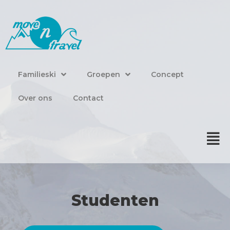
Familieski
Familieski
Groepen
Concept
Groepen
Over ons
Contact
Concept
Over ons
Contact
Studenten