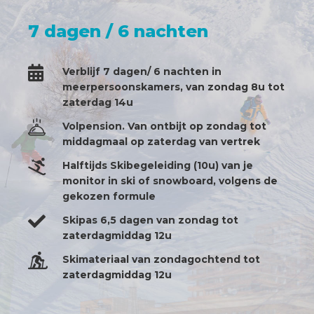
Aankomst op zaerdagavond vanaf 18u;
met avondeten
7 dagen / 6 nachten
6 dagen / 5 nachten
Voltijds lessen 23u
Verblijf 7 dagen/ 6 nachten in
Verblijf 6 dagen/ 5 nachten in
Buitenpiste proigramma ( halftijds)
meerpersoonskamers, van zondag 8u tot
meerpersoonskamers, van zondag 8u tot
zaterdag 14u
vrijdag 9u30
Volpension. Van ontbijt op zondag tot
Volpension. Van ontbijt op zondag tot
middagmaal op zaterdag van vertrek
middagmaal tot vrijdagmiddag
Halftijds Skibegeleiding (10u) van je
Halftijds Skibegeleiding (10u) van je
monitor in ski of snowboard, volgens de
monitor in ski of snowboard, volgens de
gekozen formule
gekozen formule
Skipas 6,5 dagen van zondag tot
Skipas 6 dagen van zondag tot
zaterdagmiddag 12u
vrijdagnamiddag
Skimateriaal van zondagochtend tot
Skimateriaal van zondagochtend tot
zaterdagmiddag 12u
vrijdagnamiddag
Bagagerie beschikbaar voor de dag.