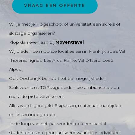
VRAAG EEN OFFERTE
Wil je met je Hogeschool of universiteit een skireis of
Bestemming in de
skistage organiseren?
Klop dan even aan bij
Moventravel
.
kijker: La Plagne
Wij bieden de mooiste locaties aan in Frankrijk zoals Val
Thorens, Tignes, Les Arcs, Flaine, Val D’Isère, Les 2
Alpes…
Ook Oostenrijk behoort tot de mogelijkheden.
Stuk voor stuk TOPskigebeiden die ambiance op en
naast de piste verzekeren.
Alles wordt geregeld. Skipassen, materiaal, maaltijden
en lessen inbegrepen.
In de loop van het jaar worden ook een aantal
studentenreizen georganiseerd waarop je individueel